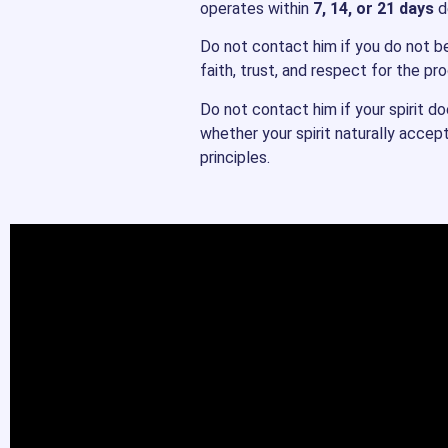
operates within
7, 14, or 21 days
de
Do not contact him if you do not bel
faith, trust, and respect for the pr
Do not contact him if your spirit d
whether your spirit naturally accep
principles.