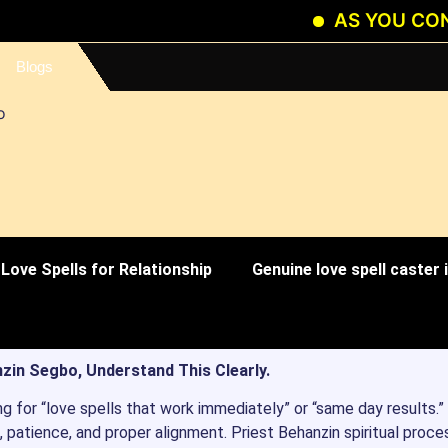
AS YOU CONTINUE 
Blogs
Love Spells for Relationship
Genuine love spell caster
zin Segbo, Understand This Clearly.
ng for “love spells that work immediately” or “same day results.”
 patience, and proper alignment. Priest Behanzin spiritual proce