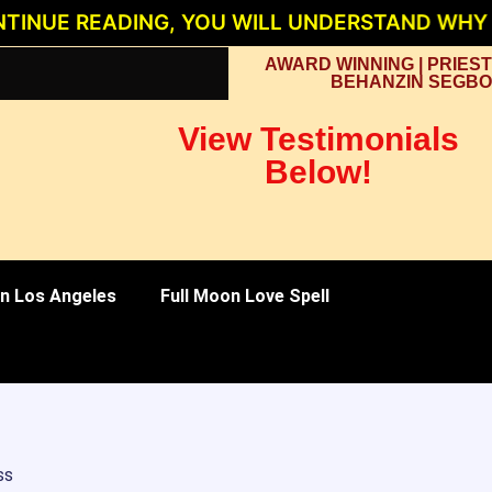
READING, YOU WILL UNDERSTAND WHY PRIEST
AWARD WINNING | PRIEST
BEHANZIN SEGBO
View Testimonials
Below!
 in Los Angeles
Full Moon Love Spell
ss